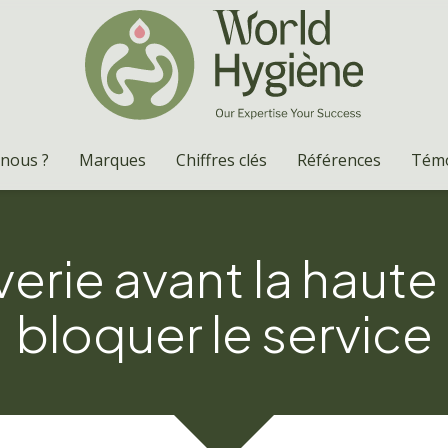
nous ?
Marques
Chiffres clés
Références
Tém
verie avant la haut
bloquer le service