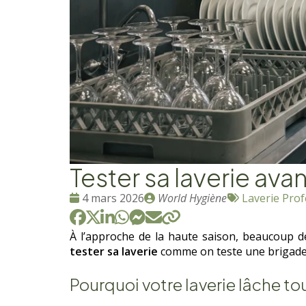
Tester sa laverie ava
Date
Publié
Tags
4 mars 2026
World Hygiène
Laverie Prof
:
par
:
À l’approche de la haute saison, beaucoup d
tester sa laverie
comme on teste une brigade a
Pourquoi votre laverie lâche tou