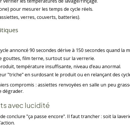
vérifier les températures de lavage/rinçage.
ne) pour mesurer les temps de cycle réels.
assiettes, verres, couverts, batteries).
itiques
 cycle annoncé 90 secondes dérive à 150 secondes quand la m
 gouttes, film terne, surtout sur la verrerie.
roduit, température insuffisante, niveau d’eau anormal.
eur "triche" en surdosant le produit ou en relançant des cycle
rs compromis : assiettes renvoyées en salle un peu grass
se dégrader.
ats avec lucidité
 de conclure "ça passe encore". Il faut trancher : soit la lav
’action.