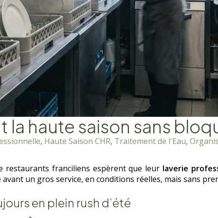
nt la haute saison sans bloq
essionnelle
,
Haute Saison CHR
,
Traitement de l'Eau
,
Organis
e restaurants franciliens espèrent que leur
laverie profes
vant un gros service, en conditions réelles, mais sans pren
jours en plein rush d’été