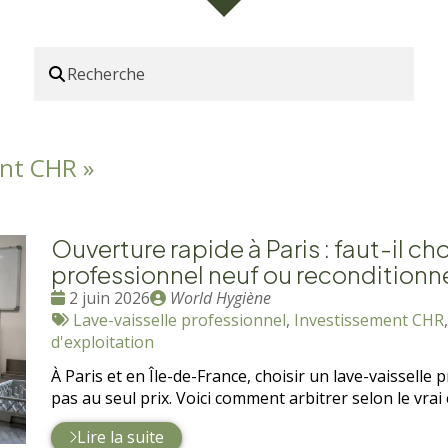
ent CHR
»
Ouverture rapide à Paris : faut-il cho
professionnel neuf ou reconditionn
Date
Publié
2 juin 2026
World Hygiène
:
Tags
par
Lave-vaisselle professionnel
,
Investissement CHR
:
d'exploitation
À Paris et en Île-de-France, choisir un lave-vaissell
pas au seul prix. Voici comment arbitrer selon le vrai 
Lire la suite