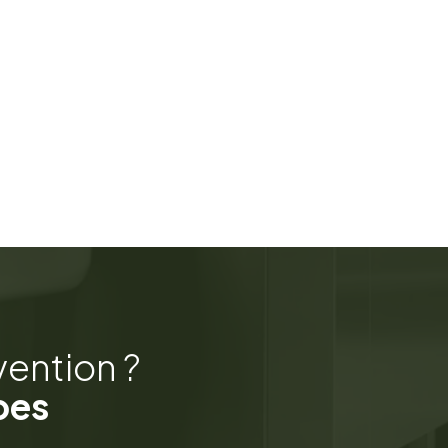
vention ?
pes