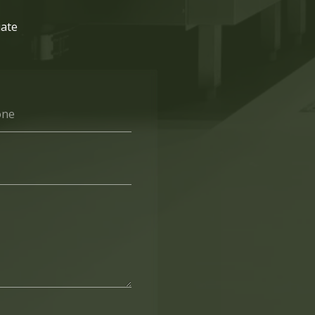
iate
one