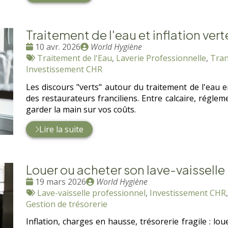
Traitement de l'eau et inflation vert
Date
Publié
10 avr. 2026
World Hygiène
:
Tags
par
Traitement de l'Eau
,
Laverie Professionnelle
,
Tran
:
Investissement CHR
Les discours "verts" autour du traitement de l'eau e
des restaurateurs franciliens. Entre calcaire, régl
garder la main sur vos coûts.
Lire la suite
Louer ou acheter son lave-vaisselle 
Date
Publié
19 mars 2026
World Hygiène
:
Tags
par
Lave-vaisselle professionnel
,
Investissement CHR
:
Gestion de trésorerie
Inflation, charges en hausse, trésorerie fragile : lo