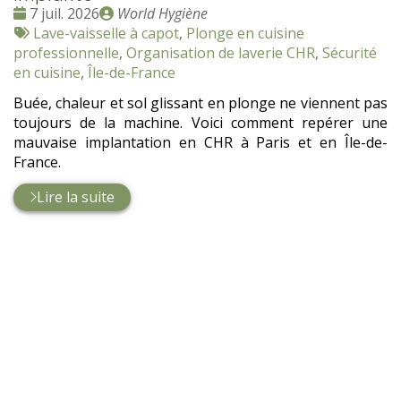
Date
Publié
7 juil. 2026
World Hygiène
:
Tags
par
Lave-vaisselle à capot
,
Plonge en cuisine
:
professionnelle
,
Organisation de laverie CHR
,
Sécurité
en cuisine
,
Île-de-France
Buée, chaleur et sol glissant en plonge ne viennent pas
toujours de la machine. Voici comment repérer une
mauvaise implantation en CHR à Paris et en Île-de-
France.
Lire la suite