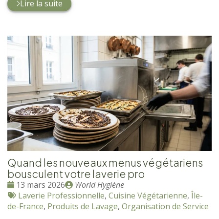
Lire la suite
Quand les nouveaux menus végétariens
bousculent votre laverie pro
Date
Publié
13 mars 2026
World Hygiène
:
Tags
par
Laverie Professionnelle
,
Cuisine Végétarienne
,
Île-
:
de-France
,
Produits de Lavage
,
Organisation de Service