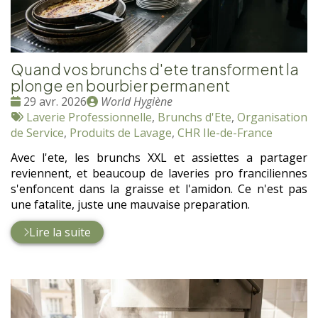
Quand vos brunchs d'ete transforment la
plonge en bourbier permanent
Date
Publié
29 avr. 2026
World Hygiène
:
Tags
par
Laverie Professionnelle
,
Brunchs d'Ete
,
Organisation
:
de Service
,
Produits de Lavage
,
CHR Ile-de-France
Avec l'ete, les brunchs XXL et assiettes a partager
reviennent, et beaucoup de laveries pro franciliennes
s'enfoncent dans la graisse et l'amidon. Ce n'est pas
une fatalite, juste une mauvaise preparation.
Lire la suite