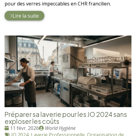
pour des verres impeccables en CHR francilien.
Lire la suite
Préparer sa laverie pour les JO 2024 sans
exploser les coûts
Date
Publié
11 févr. 2026
World Hygiène
:
Tags
par
JO 2024
,
Laverie Professionnelle
,
Organisation de