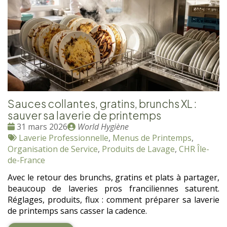
Sauces collantes, gratins, brunchs XL :
sauver sa laverie de printemps
Date
Publié
31 mars 2026
World Hygiène
:
Tags
par
Laverie Professionnelle
,
Menus de Printemps
,
:
Organisation de Service
,
Produits de Lavage
,
CHR Île-
de-France
Avec le retour des brunchs, gratins et plats à partager,
beaucoup de laveries pros franciliennes saturent.
Réglages, produits, flux : comment préparer sa laverie
de printemps sans casser la cadence.