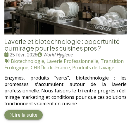
Laverie et biotechnologie : opportunité
ou mirage pour les cuisines pros ?
Date
Publié
25 févr. 2026
World Hygiène
:
Tags
par
Biotechnologie
,
Laverie Professionnelle
,
Transition
:
Écologique
,
CHR Île-de-France
,
Produits de Lavage
Enzymes, produits "verts", biotechnologie : les
promesses s'accumulent autour de la laverie
professionnelle. Nous faisons le tri entre progrès réel,
mirage marketing et conditions pour que ces solutions
fonctionnent vraiment en cuisine.
Lire la suite