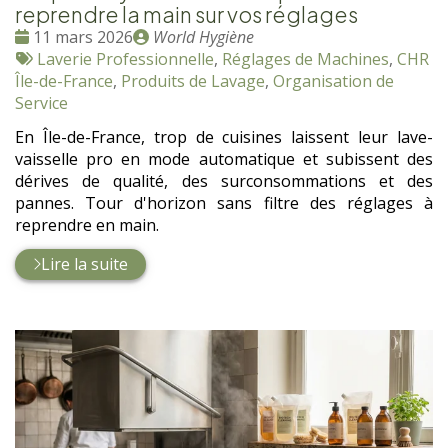
reprendre la main sur vos réglages
Date
Publié
11 mars 2026
World Hygiène
:
Tags
par
Laverie Professionnelle
,
Réglages de Machines
,
CHR
:
Île-de-France
,
Produits de Lavage
,
Organisation de
Service
En Île-de-France, trop de cuisines laissent leur lave-
vaisselle pro en mode automatique et subissent des
dérives de qualité, des surconsommations et des
pannes. Tour d'horizon sans filtre des réglages à
reprendre en main.
Lire la suite