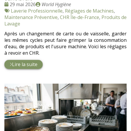
Date
Publié
29 mai 2026
World Hygiène
:
Tags
par
Laverie Professionnelle
,
Réglages de Machines
,
:
Maintenance Préventive
,
CHR Île-de-France
,
Produits de
Lavage
Après un changement de carte ou de vaisselle, garder
les mêmes cycles peut faire grimper la consommation
d'eau, de produits et l'usure machine. Voici les réglages
à revoir en CHR.
Lire la suite