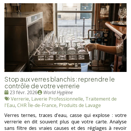
Stop aux verres blanchis : reprendre le
contrôle de votre verrerie
Date
Publié
23 févr. 2026
World Hygiène
:
Tags
par
Verrerie
,
Laverie Professionnelle
,
Traitement de
:
l'Eau
,
CHR Île-de-France
,
Produits de Lavage
Verres ternes, traces d'eau, casse qui explose : votre
verrerie en dit souvent plus que votre carte. Analyse
sans filtre des vraies causes et des réglages à revoir