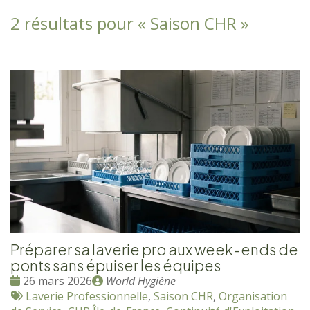
2 résultats pour «
Saison CHR
»
Préparer sa laverie pro aux week-ends de
ponts sans épuiser les équipes
Date
Publié
26 mars 2026
World Hygiène
:
Tags
par
Laverie Professionnelle
,
Saison CHR
,
Organisation