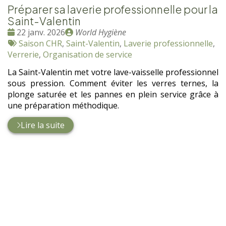
Préparer sa laverie professionnelle pour la
Saint-Valentin
Date
Publié
22 janv. 2026
World Hygiène
:
Tags
par
Saison CHR
,
Saint-Valentin
,
Laverie professionnelle
,
:
Verrerie
,
Organisation de service
La Saint-Valentin met votre lave-vaisselle professionnel
sous pression. Comment éviter les verres ternes, la
plonge saturée et les pannes en plein service grâce à
une préparation méthodique.
Lire la suite