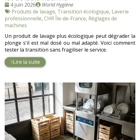
Date
Publié
4 juin 2026
World Hygiène
:
Tags
par
Produits de lavage
,
Transition écologique
,
Laverie
:
professionnelle
,
CHR Île-de-France
,
Réglages de
machines
Un produit de lavage plus écologique peut dégrader la
plonge s'il est mal dosé ou mal adapté. Voici comment
tester la transition sans fragiliser le service.
Lire la suite