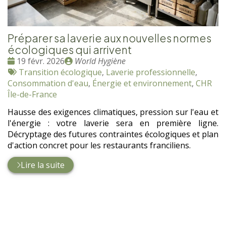
Préparer sa laverie aux nouvelles normes
écologiques qui arrivent
Date
Publié
19 févr. 2026
World Hygiène
:
Tags
par
Transition écologique
,
Laverie professionnelle
,
:
Consommation d'eau
,
Énergie et environnement
,
CHR
Île-de-France
Hausse des exigences climatiques, pression sur l'eau et
l'énergie : votre laverie sera en première ligne.
Décryptage des futures contraintes écologiques et plan
d'action concret pour les restaurants franciliens.
Lire la suite