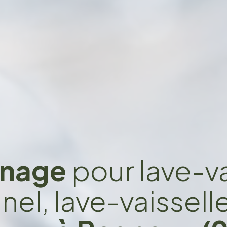
nage
pour lave-va
el, lave-vaissell