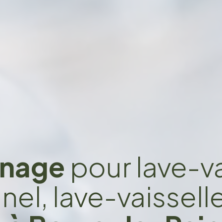
nage
pour lave-va
el, lave-vaissell