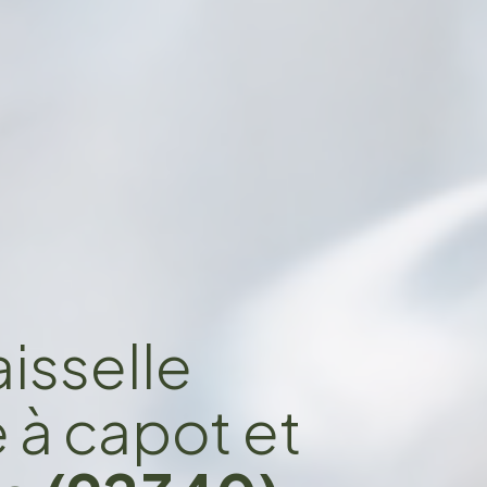
isselle
e à capot et