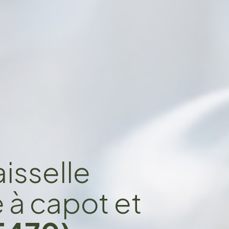
isselle
e à capot et