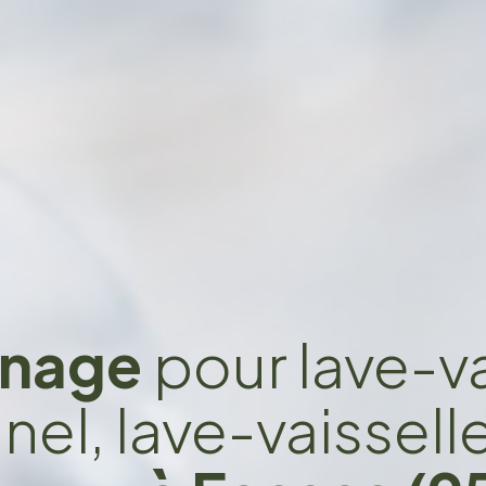
nage
pour lave-va
el, lave-vaissell