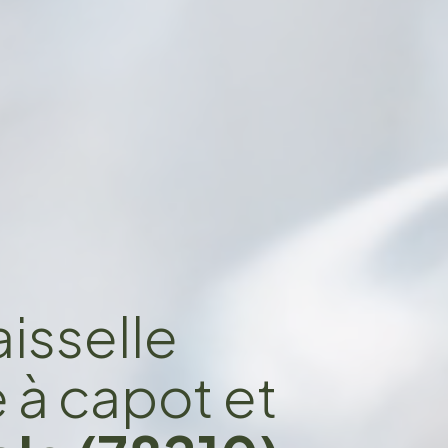
isselle
e à capot et