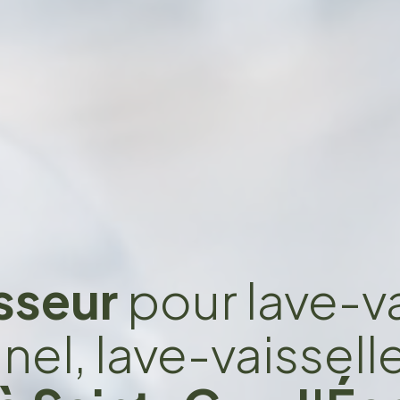
sseur
pour lave-va
el, lave-vaissell