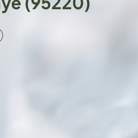
aye (95220)