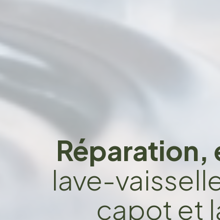
Réparation, 
lave-vaissell
capot et 