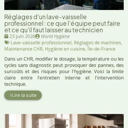
Réglages d'un lave-vaisselle
professionnel : ce que l'équipe peut faire
et ce qu'il faut laisser au technicien
Date
Publié
23 juin 2026
World Hygiène
:
Tags
par
Lave-vaisselle professionnel
,
Réglages de machines
,
:
Maintenance CHR
,
Hygiène en cuisine
,
Île-de-France
Dans un CHR, modifier le dosage, la température ou les
cycles sans diagnostic peut provoquer des pannes, des
surcoûts et des risques pour l'hygiène. Voici la limite
claire entre l'entretien interne et l'intervention
technique.
Lire la suite