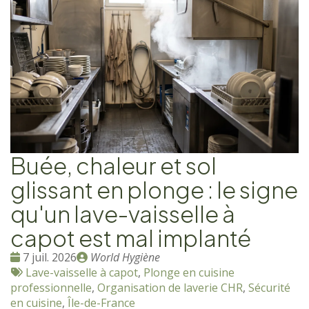
Buée, chaleur et sol
glissant en plonge : le signe
qu'un lave-vaisselle à
capot est mal implanté
Date
Publié
7 juil. 2026
World Hygiène
:
Tags
par
Lave-vaisselle à capot
,
Plonge en cuisine
:
professionnelle
,
Organisation de laverie CHR
,
Sécurité
en cuisine
,
Île-de-France