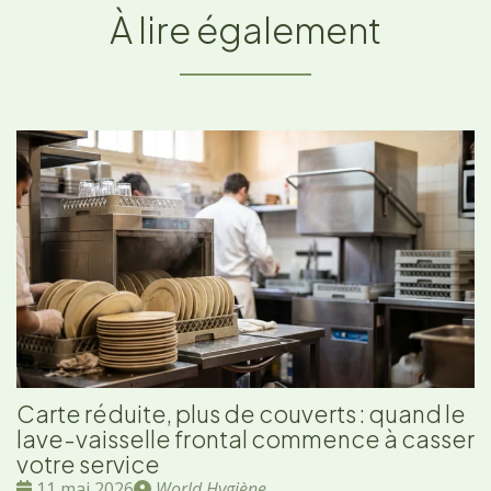
À lire également
Carte réduite, plus de couverts : quand le
lave-vaisselle frontal commence à casser
votre service
Date
Publié
11 mai 2026
World Hygiène