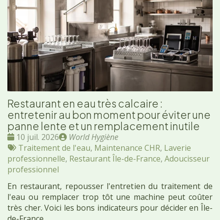
Restaurant en eau très calcaire :
entretenir au bon moment pour éviter une
panne lente et un remplacement inutile
Date
Publié
10 juil. 2026
World Hygiène
:
Tags
par
Traitement de l'eau
,
Maintenance CHR
,
Laverie
:
professionnelle
,
Restaurant Île-de-France
,
Adoucisseur
professionnel
En restaurant, repousser l'entretien du traitement de
l'eau ou remplacer trop tôt une machine peut coûter
très cher. Voici les bons indicateurs pour décider en Île-
de-France.