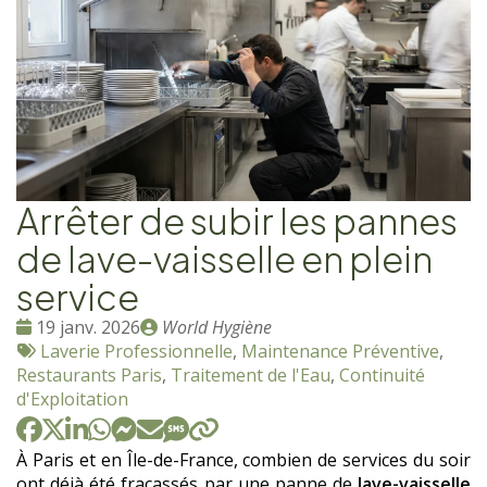
Arrêter de subir les pannes
de lave-vaisselle en plein
service
Date
Publié
19 janv. 2026
World Hygiène
:
Tags
par
Laverie Professionnelle
,
Maintenance Préventive
,
:
Restaurants Paris
,
Traitement de l'Eau
,
Continuité
d'Exploitation
À Paris et en Île-de-France, combien de services du soir
ont déjà été fracassés par une panne de
lave-vaisselle