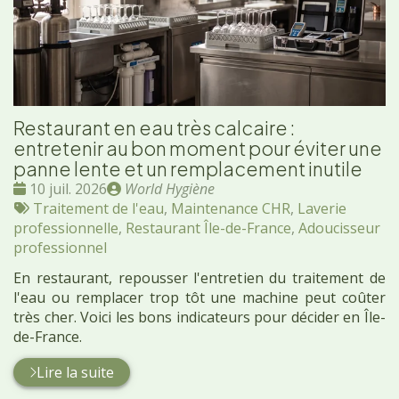
Restaurant en eau très calcaire :
entretenir au bon moment pour éviter une
panne lente et un remplacement inutile
Date
Publié
10 juil. 2026
World Hygiène
:
Tags
par
Traitement de l'eau
,
Maintenance CHR
,
Laverie
:
professionnelle
,
Restaurant Île-de-France
,
Adoucisseur
professionnel
En restaurant, repousser l'entretien du traitement de
l'eau ou remplacer trop tôt une machine peut coûter
très cher. Voici les bons indicateurs pour décider en Île-
de-France.
Lire la suite