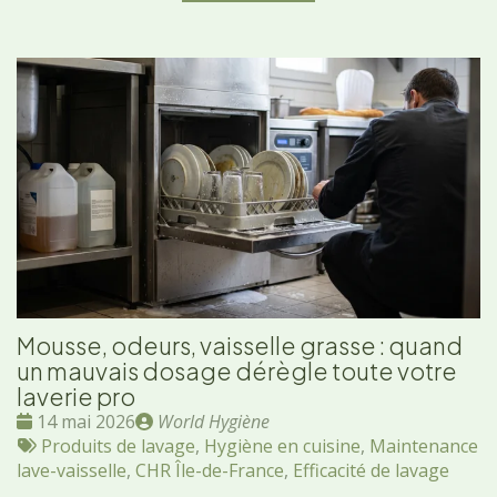
Mousse, odeurs, vaisselle grasse : quand
un mauvais dosage dérègle toute votre
laverie pro
Date
Publié
14 mai 2026
World Hygiène
:
Tags
par
Produits de lavage
,
Hygiène en cuisine
,
Maintenance
:
lave-vaisselle
,
CHR Île-de-France
,
Efficacité de lavage