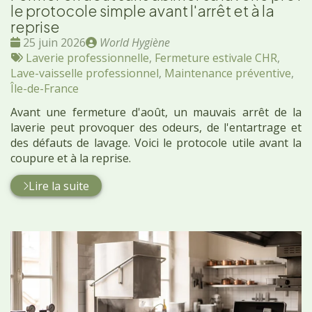
le protocole simple avant l'arrêt et à la
reprise
Date
Publié
25 juin 2026
World Hygiène
:
Tags
par
Laverie professionnelle
,
Fermeture estivale CHR
,
:
Lave-vaisselle professionnel
,
Maintenance préventive
,
Île-de-France
Avant une fermeture d'août, un mauvais arrêt de la
laverie peut provoquer des odeurs, de l'entartrage et
des défauts de lavage. Voici le protocole utile avant la
coupure et à la reprise.
Lire la suite