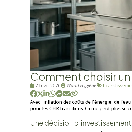
Comment choisir un la
Date
Publié
Tags
2 févr. 2026
World Hygiène
Investissem
:
par
:
Avec l'inflation des coûts de l'énergie, de l'
pour les CHR franciliens. On ne peut plus se co
Une décision d'investissement s