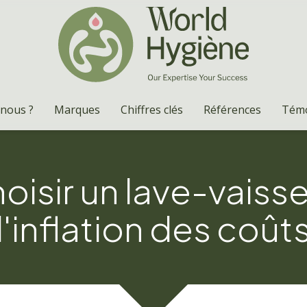
nous ?
Marques
Chiffres clés
Références
Tém
sir un lave-vaissel
l'inflation des coût