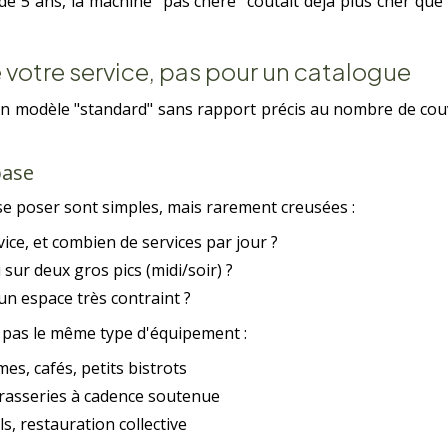
de 5 ans, la machine "pas chère" coûtait déjà plus cher que
 votre service, pas pour un catalogue
n modèle "standard" sans rapport précis au nombre de couve
base
 se poser sont simples, mais rarement creusées :
e, et combien de services par jour ?
 sur deux gros pics (midi/soir) ?
un espace très contraint ?
 pas le même type d'équipement :
es, cafés, petits bistrots
rasseries à cadence soutenue
s, restauration collective