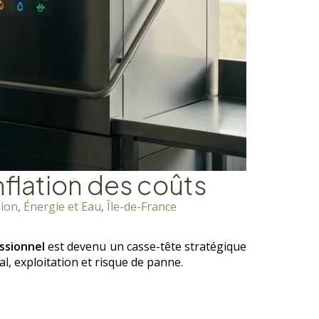
nflation des coûts
sion
,
Énergie et Eau
,
Île-de-France
essionnel
est devenu un casse-tête stratégique
al, exploitation et risque de panne.